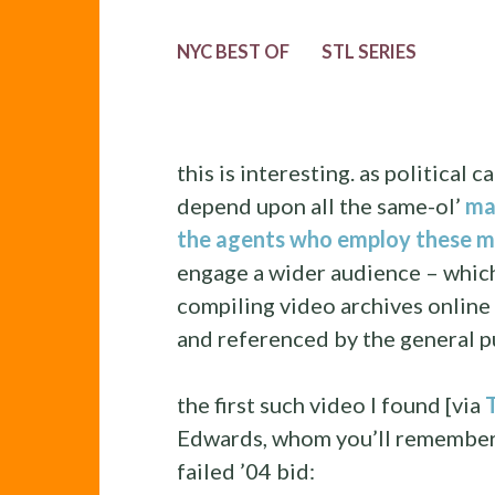
NYC BEST OF
STL SERIES
this is interesting. as political 
depend upon all the same-ol’
ma
the agents who employ these 
engage a wider audience – which
compiling video archives online
and referenced by the general pu
the first such video I found [via
Edwards, whom you’ll remember 
failed ’04 bid: