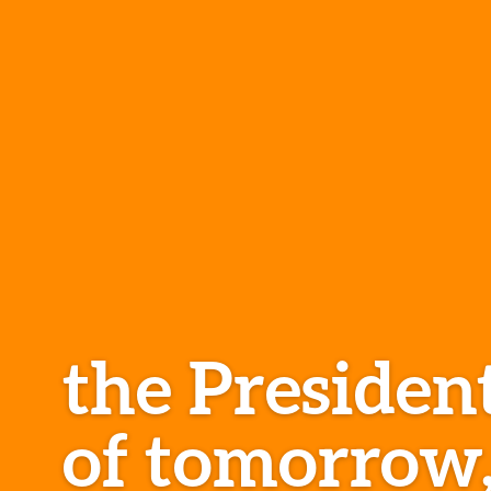
the Presiden
of tomorrow