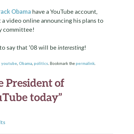
rack Obama
have a YouTube account,
 a video online announcing his plans to
ry committee!
to say that ’08 will be
interesting
!
d
youtube
,
Obama
,
politics
. Bookmark the
permalink
.
e President of
uTube today
”
lts