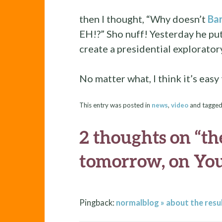
then I thought, “Why doesn’t
Ba
EH!?” Sho nuff! Yesterday he put
create a presidential explorato
No matter what, I think it’s easy 
This entry was posted in
news
,
video
and tagge
2 thoughts on “
th
tomorrow, on Yo
Pingback:
normalblog » about the resu